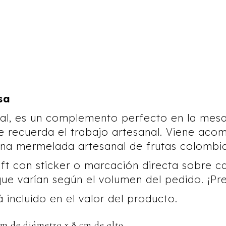
sa
al, es un complemento perfecto en la mesa
e recuerda el trabajo artesanal. Viene ac
 una mermelada artesanal de frutas colombi
t con sticker o marcación directa sobre ca
e varían según el volumen del pedido. ¡Pr
á incluido en el valor del producto.
m de diámetro x 8 cm de alto