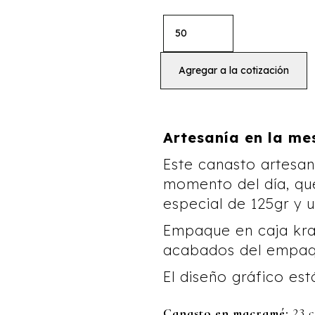
Artesanía en la me
Este canasto artesan
momento del día, qu
especial de 125gr y
Empaque en caja kraf
acabados del empaqu
El diseño gráfico est
Canasto en macramé:
23 c