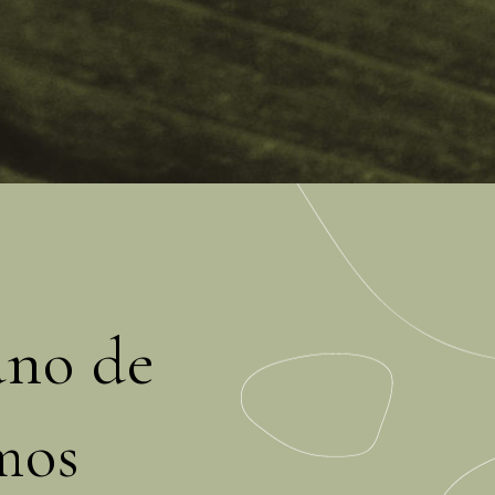
ano de
mos